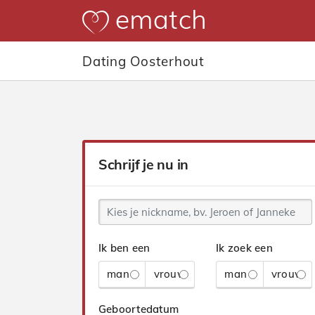
Dating Oosterhout
Schrijf je nu in
Ik ben een
Ik zoek een
man
vrouw
man
vrouw
Geboortedatum